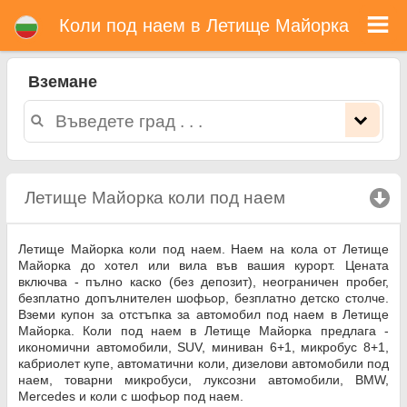
Летище Майорка коли под наем
Коли под наем в Летище Майорка
Вземане
Летище Майорка коли под наем
click to collaps
Летище Майорка коли под наем. Наем на кола от Летище
Майорка до хотел или вила във вашия курорт. Цената
включва - пълно каско (без депозит), неограничен пробег,
безплатно допълнителен шофьор, безплатно детско столче.
Вземи купон за отстъпка за автомобил под наем в Летище
Майорка. Коли под наем в Летище Майорка предлага -
икономични автомобили, SUV, миниван 6+1, микробус 8+1,
кабриолет купе, автоматични коли, дизелови автомобили под
наем, товарни микробуси, луксозни автомобили, BMW,
Mercedes и коли с шофьор под наем.