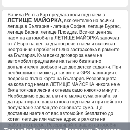
Ванила Рент а Кар предлага коли под наем в
ЛЕТИЩЕ МАЙОРКА
, включително на всички
летища в България - летище София, летище Бургас,
летище Варна, летище Пловдив. Всички цени за
наем на автомобил в ЛЕТИЩЕ МАЙОРКА започват
от 7 Евро на ден за дългосрочен наем и включват
неограничен пробег и пълна застраховка в рамките
на България. Към всеки договор за наем на
автомобил предлагаме напълно безплатно
допълнителен шофьор и до две детски седалки. При
необходимост може да заявите и GPS навигация с
подробна пътна карта на България. Резервацията
на кола под наем в ЛЕТИЩЕ МАЙОРКА никога не е
била толкова лесна и отнема само няколко минути.
Необходимо е да заплатите малка сума онлайн, за
да гарантирате вашата кола под наем и при нейното
получаване заплащате основната сума. Ще
доставим наетия от вас автомобил безплатно до
хотел, летище или частен адрес в рамките на
работното време. Резервирайте вашия автомобил