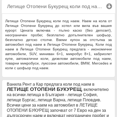
Летище Отопени Букурещ коли под наем
click 
Летище Отопени Букурещ коли под наем. Наем на кола от
Летище Отопени Букурещ до хотел или вила във вашия
курорт. Цената включва - пълно каско (без депозит),
неограничен пробег, безплатно допълнителен шофьор,
безплатно детско столче. Вземи купон за отстъпка за
автомобил под наем в Летище Отопени Букурещ. Коли под
наем в Летище Отопени Букурещ предлага - икономични
автомобили, SUV, миниван 6+1, микробус 8+1, кабриолет
купе, автоматични коли, дизелови автомобили под наем,
товарни микробуси, луксозни автомобили, BMW, Mercedes и
коли с шофьор под наем.
Ванила Рент а Кар предлага коли под наем в
ЛЕТИЩЕ ОТОПЕНИ БУКУРЕЩ
, включително
на всички летища в България - летище София,
летище Бургас, летище Варна, летище Пловдив.
Всички цени за наем на автомобил в ЛЕТИЩЕ
ОТОПЕНИ БУКУРЕЩ започват от 7 Евро на ден за
дългосрочен наем и включват неограничен пробег и