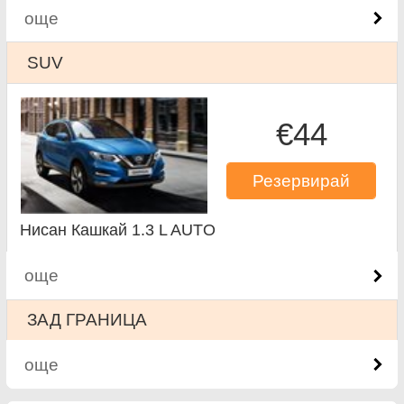
още
SUV
€44
Резервирай
Нисан Кашкай 1.3 L AUTO
още
ЗАД ГРАНИЦА
още