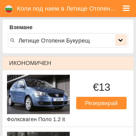
Летище Отопени Букурещ коли под наем
Коли под наем в Летище Отопени Букурещ
Вземане
ИКОНОМИЧЕН
€13
Резервирай
Фолксваген Поло 1.2 it