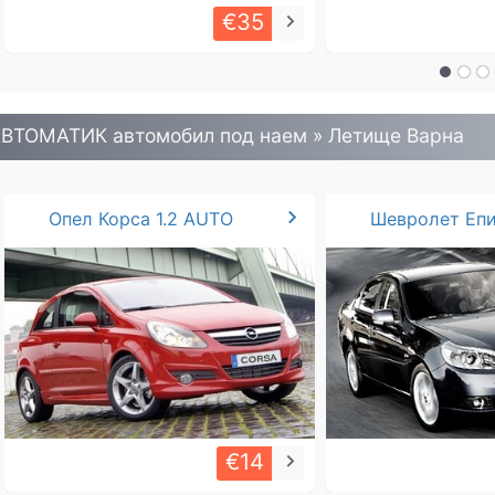
€35
keyboard_arrow_right
ВТОМАТИК автомобил под наем » Летище Варна
chevron_right
Опел Корса 1.2 AUTO
€14
keyboard_arrow_right