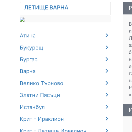
ЛЕТИЩЕ ВАРНА
Р
В
л
Атина
Л
з
Букурещ
б
Бургас
н
е
Варна
г
н
Велико Търново
Р
к
Златни Пясъци
Истанбул
И
Крит - Ираклион
Крит - Летище Ираклион