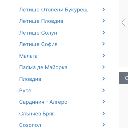
Летище Отопени Букурещ
‹
Летище Пловдив
Летище Солун
Летище София
Малага
Палма де Майорка
С
Пловдив
Русе
Сардиния - Алгеро
Слънчев Бряг
Созопол