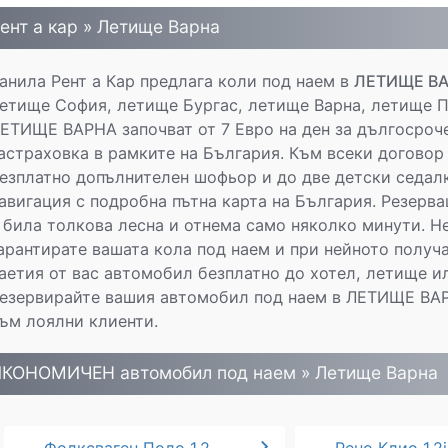
ент а кар » Летище Варна
анила Рент а Кар предлага коли под наем в
ЛЕТИЩЕ В
етище София, летище Бургас, летище Варна, летище П
ЕТИЩЕ ВАРНА започват от 7 Евро на ден за дългосроче
астраховка в рамките на България. Към всеки договор
езплатно допълнителен шофьор и до две детски седал
авигация с подробна пътна карта на България. Резерв
 била толкова лесна и отнема само няколко минути. Н
арантирате вашата кола под наем и при нейното получ
аетия от вас автомобил безплатно до хотел, летище ил
езервирайте вашия автомобил под наем в ЛЕТИЩЕ ВАРН
ъм лоялни клиенти.
КОНОМИЧЕН автомобил под наем » Летище Варна
chevron_right