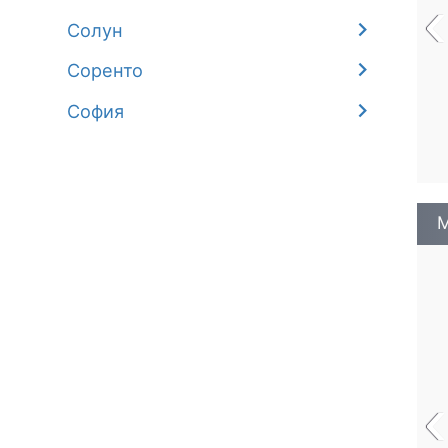
‹
Солун
Соренто
София
М
‹