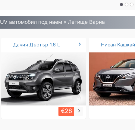
UV автомобил под наем » Летище Варна
chevron_right
Дачия Дъстър 1.6 L
Нисан Кашкай 
€28
keyboard_arrow_right