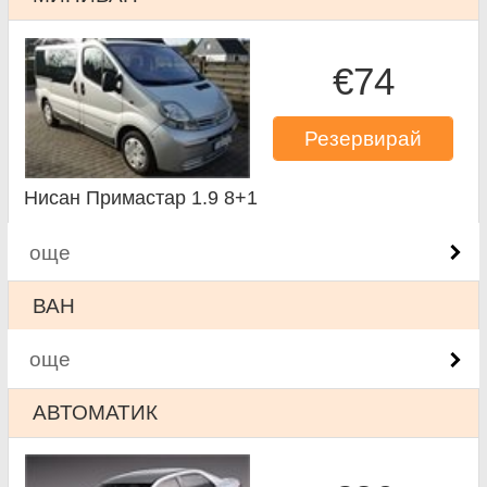
€74
Резервирай
Нисан Примастар 1.9 8+1
още
ВАН
още
АВТОМАТИК