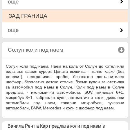
още
ЗАД ГРАНИЦА
още
Солун коли под наем
click to collapse contents
Солун коли под наем. Наем на кола от Солун до хотел или
вила във вашия курорт. Цената включва - пълно каско (без
депозит), неограничен пробег, безплатно допълнителен
шофьор, безплатно детско столче. Вземи купон за отстъпка
за автомобил под наем в Солун. Коли под наем в Солун
предлага - икономични автомобили, SUV, миниван 6+1,
микробус 8+1, кабриолет купе, автоматични коли, дизелови
автомобили под наем, товарни микробуси, луксозни
автомобили, BMW, Mercedes и коли с шофьор под наем.
Ванила Рент а Кар предлага коли под наем в