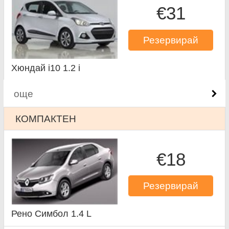
€31
Резервирай
Хюндай i10 1.2 i
още
КОМПАКТЕН
€18
Резервирай
Рено Симбол 1.4 L